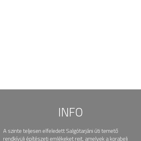
INFO
A szinte teljesen elfeledett Salgótarjáni úti temető
rendkívüli építészeti emlékeket rejt, amelyek a korabeli