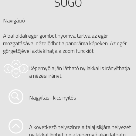
SÚGÓ
Navigáció
A bal oldali egér gombot nyomva tartva az egér
mozgatásával nézelődhet a panoráma képeken. Az egér
görgetőjével aktiválhatja a zoom funckiót.
Képernyő alján látható nyilakkal is irányíthatja
a nézési irányt.
Nagyítás- kicsinyítés
A következő helyszínre a talaj síkjára helyezet
nyilakkal léphet, de a képernyő alján látható