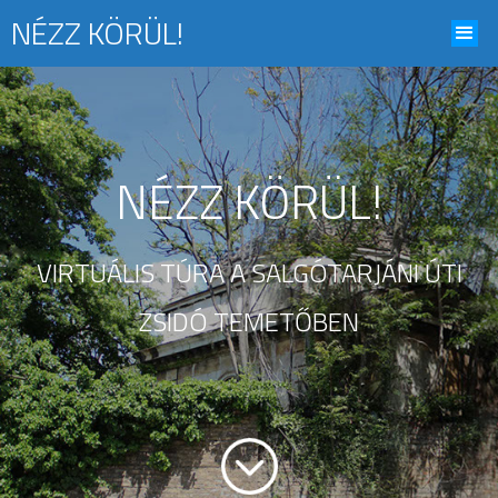
NÉZZ KÖRÜL!
NÉZZ KÖRÜL!
VIRTUÁLIS TÚRA A SALGÓTARJÁNI ÚTI
ZSIDÓ TEMETŐBEN