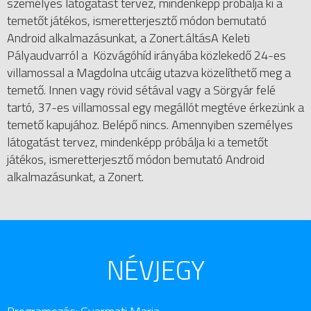
személyes látogatást tervez, mindenképp próbálja ki a
temetőt játékos, ismeretterjesztő módon bemutató
Android alkalmazásunkat, a Zonert.áltásA Keleti
Pályaudvarról a Közvágóhíd irányába közlekedő 24-es
villamossal a Magdolna utcáig utazva közelíthető meg a
temető. Innen vagy rövid sétával vagy a Sörgyár felé
tartó, 37-es villamossal egy megállót megtéve érkezünk a
temető kapujához. Belépő nincs. Amennyiben személyes
látogatást tervez, mindenképp próbálja ki a temetőt
játékos, ismeretterjesztő módon bemutató Android
alkalmazásunkat, a Zonert.
NÉVJEGY