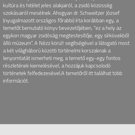
kultúra és hitélet jeles alakjairól, a zsidó közösség
szokásairól mesélnek. Ahogyan dr. Schweitzer József
(nyugalmazott országos főrabbi) írta korábban egy, a
temetőt bemutató könyv bevezetőjében, “ez a hely az
egykori magyar zsidóság megtestesítője, egy sírkövekből
álló múzeum”. A Nézz körül! segítségével a látogató most
a két világháború közötti történelmi korszaknak a
lenyomtatát ismerheti meg, a temető egy-egy fontos
részletének kiemelésével, a hozzájuk kapcsolodó
történetek felfedezesével.A temetőről itt találhat több
információt.